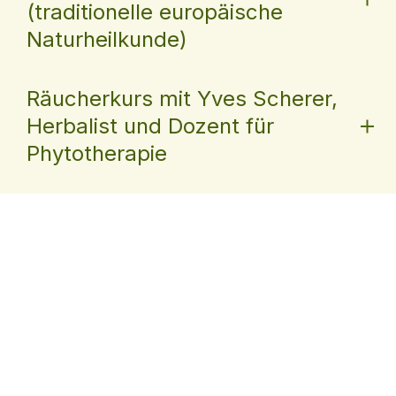
(traditionelle europäische
Naturheilkunde)
Räucherkurs mit Yves Scherer,
Herbalist und Dozent für
Phytotherapie
Newsletter
Stadtoase
Sonnenpark
Tobelhofstrasse 21
8044 Zürich
Sauna:
willkommen@
Büro:
info@
Impressum