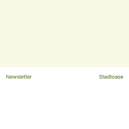
Newsletter
Stadtoase
Sonnenpark
Tobelhofstrasse 21
8044 Zürich
Sauna:
willkommen@
Büro:
info@
Impressum