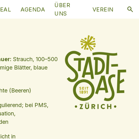
ÜBER
EAL
AGENDA
VEREIN
UNS
auer:
Strauch, 100–500
mige Blätter, blaue
hte (Beeren)
ulierend; bei PMS,
ation,
den
icht in