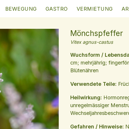
BEWEGUNG
GASTRO
VERMIETUNG
AR
Mönchspfeffer
Vitex agnus-castus
Wuchsform / Lebensd
cm; mehrjährig; fingerför
Blütenähren
Verwendete Teile:
Früc
Heilwirkung:
Hormonreg
unregelmässiger Menstru
Wechseljahresbeschwer
Gefahren / Hinweise:
N